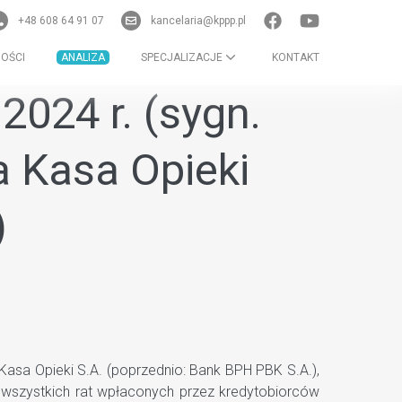
+48 608 64 91 07
kancelaria@kppp.pl
OŚCI
ANALIZA
SPECJALIZACJE
KONTAKT
2024 r. (sygn.
a Kasa Opieki
)
asa Opieki S.A. (poprzednio: Bank BPH PBK S.A.),
t wszystkich rat wpłaconych przez kredytobiorców