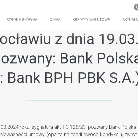
STRONA GŁÓWNA
O NAS
KREDYTY WALUTOWE
AKTUALN
cławiu z dnia 19.03.
 pozwany: Bank Polsk
o: Bank BPH PBK S.A.
.2024 roku, sygnatura akt I C 126/23, pozwany Bank Polska K
k nieważności umowy (oparte na teorii dwóch kondykcji), zwro