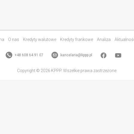
na
O nas
Kredyty walutowe
Kredyty frankowe
Analiza
Aktualnoś
+48 608 64 91 07
kancelaria@kppp.pl
Copyright © 2026 KPPP. Wszelkie prawa zastrzeżone.