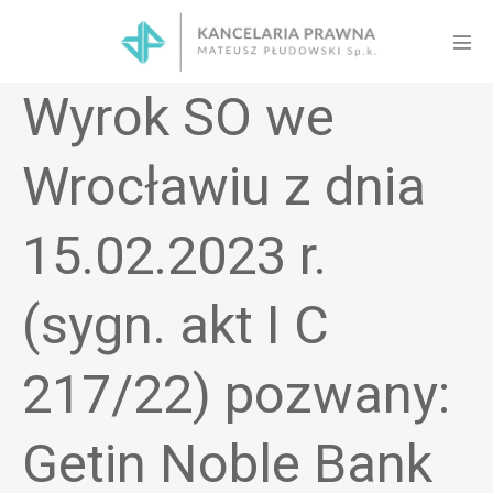
Skip
to
Men
content
Tog
Wyrok SO we
Wrocławiu z dnia
15.02.2023 r.
(sygn. akt I C
217/22) pozwany:
Getin Noble Bank