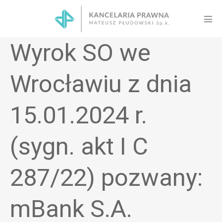
Skip
to
Men
content
Tog
Wyrok SO we
Wrocławiu z dnia
15.01.2024 r.
(sygn. akt I C
287/22) pozwany:
mBank S.A.