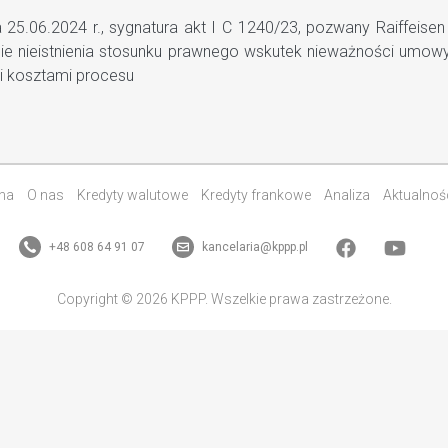
.06.2024 r., sygnatura akt I C 1240/23, pozwany Raiffeisen 
enie nieistnienia stosunku prawnego wskutek nieważności umo
i kosztami procesu
na
O nas
Kredyty walutowe
Kredyty frankowe
Analiza
Aktualnoś
+48 608 64 91 07
kancelaria@kppp.pl
Copyright © 2026 KPPP. Wszelkie prawa zastrzeżone.