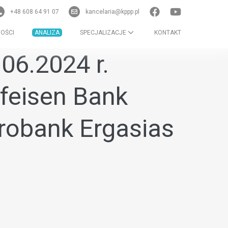
+48 608 64 91 07
kancelaria@kppp.pl
OŚCI
ANALIZA
SPECJALIZACJE
KONTAKT
06.2024 r.
ffeisen Bank
urobank Ergasias