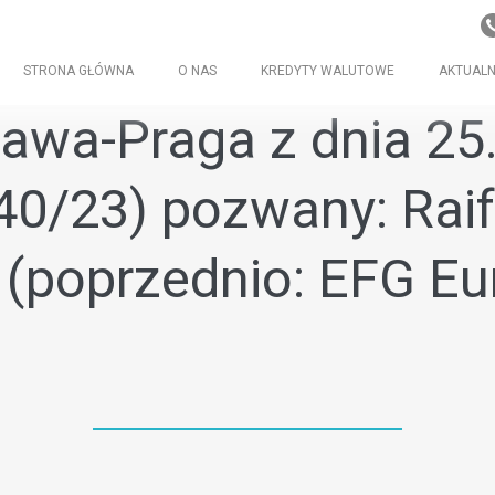
STRONA GŁÓWNA
O NAS
KREDYTY WALUTOWE
AKTUALN
wa-Praga z dnia 25.
240/23) pozwany: Rai
G (poprzednio: EFG E