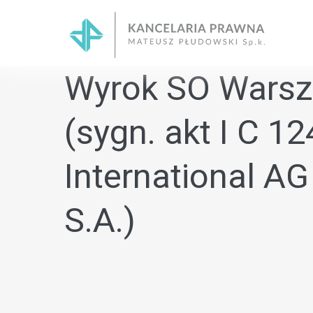
Skip
to
content
Wyrok SO Warsza
(sygn. akt I C 1
International A
S.A.)