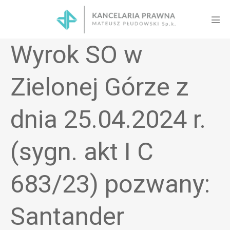
Skip
to
Men
content
Tog
Wyrok SO w
Zielonej Górze z
dnia 25.04.2024 r.
(sygn. akt I C
683/23) pozwany:
Santander