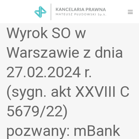
Skip
to
Men
content
Tog
Wyrok SO w
Warszawie z dnia
27.02.2024 r.
(sygn. akt XXVIII C
5679/22)
pozwany: mBank