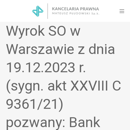
Skip
to
Men
content
Tog
Wyrok SO w
Warszawie z dnia
19.12.2023 r.
(sygn. akt XXVIII C
9361/21)
pozwany: Bank