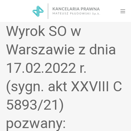
Skip
to
Men
content
Tog
Wyrok SO w
Warszawie z dnia
17.02.2022 r.
(sygn. akt XXVIII C
5893/21)
pozwany: