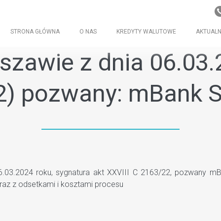
STRONA GŁÓWNA
O NAS
KREDYTY WALUTOWE
AKTUALN
zawie z dnia 06.03.20
2) pozwany: mBank S
3.2024 roku, sygnatura akt XXVIII C 2163/22, pozwany mBa
az z odsetkami i kosztami procesu