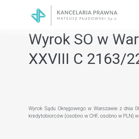
Skip
to
content
Wyrok SO w Wars
XXVIII C 2163/2
Wyrok Sądu Okręgowego w Warszawie z dnia 06.0
kredytobiorców (osobno w CHF, osobno w PLN) wr