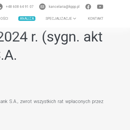
+48 608 64 91 07
kancelaria@kppp.pl
OŚCI
ANALIZA
SPECJALIZACJE
KONTAKT
24 r. (sygn. akt
.A.
nk S.A., zwrot wszystkich rat wpłaconych przez