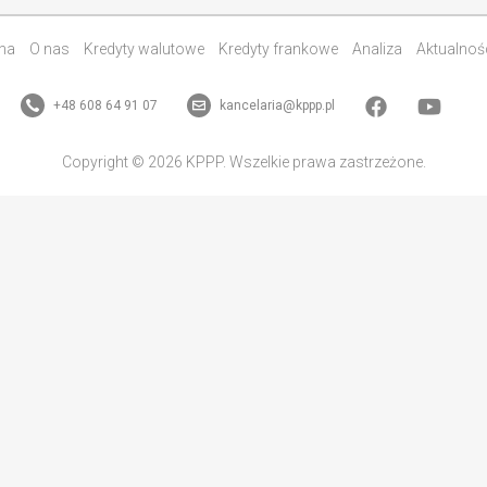
na
O nas
Kredyty walutowe
Kredyty frankowe
Analiza
Aktualnoś
+48 608 64 91 07
kancelaria@kppp.pl
Copyright © 2026 KPPP. Wszelkie prawa zastrzeżone.