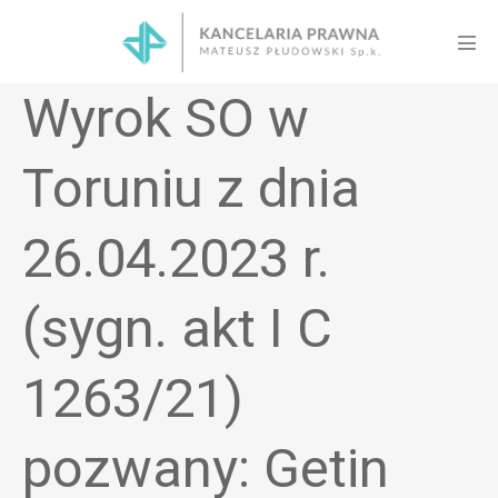
Skip
to
Men
content
Tog
Wyrok SO w
Toruniu z dnia
26.04.2023 r.
(sygn. akt I C
1263/21)
pozwany: Getin