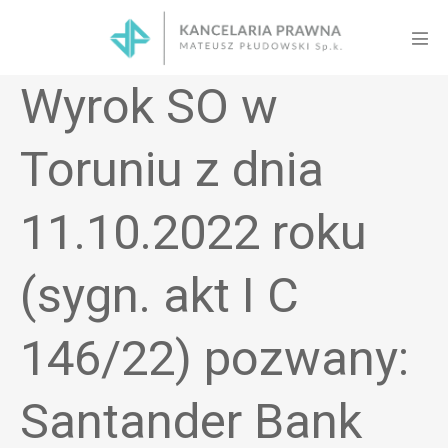
Skip
to
Men
content
Tog
Wyrok SO w
Toruniu z dnia
11.10.2022 roku
(sygn. akt I C
146/22) pozwany:
Santander Bank