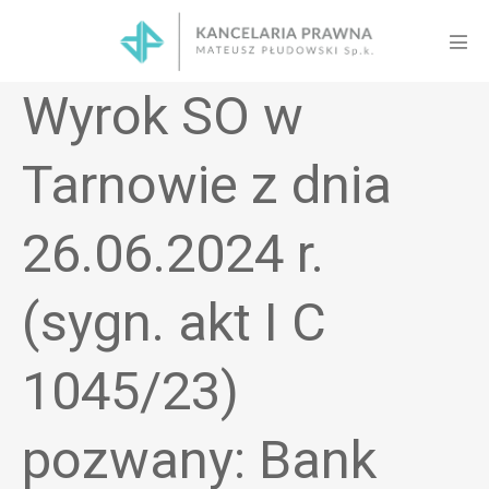
Skip
to
Men
content
Tog
Wyrok SO w
Tarnowie z dnia
26.06.2024 r.
(sygn. akt I C
1045/23)
pozwany: Bank