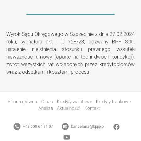
Wyrok Sądu Okręgowego w Szczecinie z dnia 27.02.2024
roku, sygnatura akt I C 728/23, pozwany BPH S.A.,
ustalenie nieistnienia stosunku prawnego wskutek
nieważności umowy (oparte na teorii dwóch kondykcji),
zwrot wszystkich rat wpłaconych przez kredytobiorców
wraz z odsetkami i kosztami procesu
Strona główna
O nas
Kredyty walutowe
Kredyty frankowe
Analiza
Aktualności
Kontakt
+48 608 64 91 07
kancelaria@kppp.pl