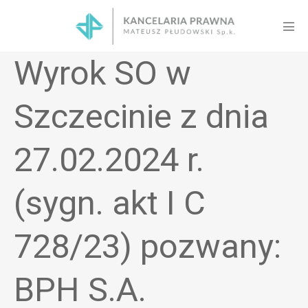
Skip
to
Men
content
Tog
Wyrok SO w
Szczecinie z dnia
27.02.2024 r.
(sygn. akt I C
728/23) pozwany:
BPH S.A.