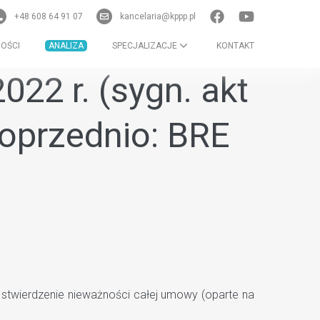
+48 608 64 91 07
kancelaria@kppp.pl
OŚCI
ANALIZA
SPECJALIZACJE
KONTAKT
022 r. (sygn. akt
poprzednio: BRE
stwierdzenie nieważności całej umowy (oparte na