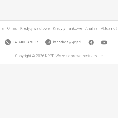
na
O nas
Kredyty walutowe
Kredyty frankowe
Analiza
Aktualnoś
+48 608 64 91 07
kancelaria@kppp.pl
Copyright © 2026 KPPP. Wszelkie prawa zastrzeżone.