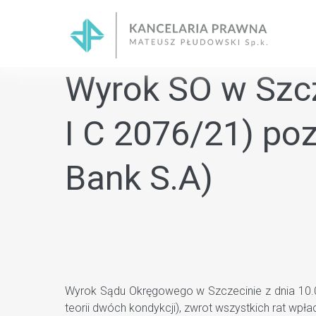
Skip
to
content
Wyrok SO w Szcze
I C 2076/21) po
Bank S.A)
Wyrok Sądu Okręgowego w Szczecinie z dnia 10.0
teorii dwóch kondykcji), zwrot wszystkich rat wp