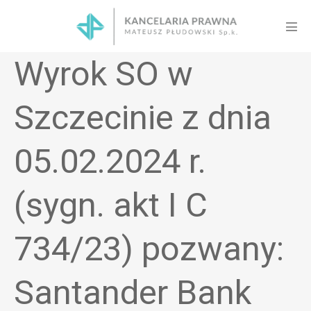
Skip
to
Men
content
Tog
Wyrok SO w
Szczecinie z dnia
05.02.2024 r.
(sygn. akt I C
734/23) pozwany:
Santander Bank