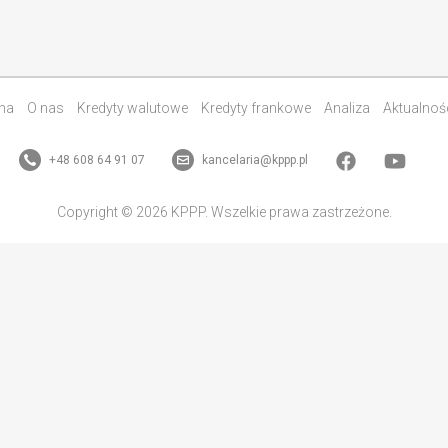
na
O nas
Kredyty walutowe
Kredyty frankowe
Analiza
Aktualnoś
+48 608 64 91 07
kancelaria@kppp.pl
Copyright © 2026 KPPP. Wszelkie prawa zastrzeżone.