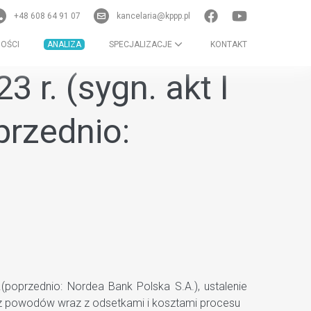
+48 608 64 91 07
kancelaria@kppp.pl
OŚCI
ANALIZA
SPECJALIZACJE
KONTAKT
 r. (sygn. akt I
przednio:
poprzednio: Nordea Bank Polska S.A.), ustalenie
ez powodów wraz z odsetkami i kosztami procesu