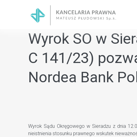
Skip
to
content
Wyrok SO w Siera
C 141/23) pozwa
Nordea Bank Pol
Wyrok Sądu Okręgowego w Sieradzu z dnia 12.09.
nieistnienia stosunku prawnego wskutek nieważno