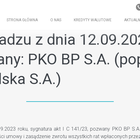
STRONA GŁÓWNA
O NAS
KREDYTY WALUTOWE
AKTUALN
dzu z dnia 12.09.2023
ny: PKO BP S.A. (po
ska S.A.)
2023 roku, sygnatura akt I C 141/23, pozwany PKO BP S.A.(
ści umowy i zasądzenie zwrotu wszystkich rat wpłaconych prz