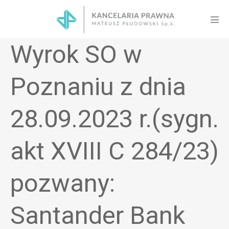
Skip
to
Men
content
Tog
Wyrok SO w
Poznaniu z dnia
28.09.2023 r.(sygn.
akt XVIII C 284/23)
pozwany:
Santander Bank