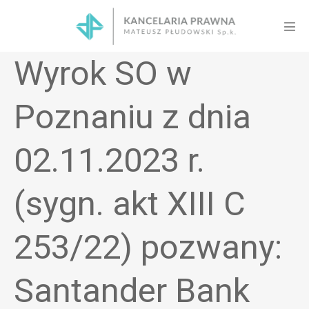
Skip
to
Men
content
Tog
Wyrok SO w
Poznaniu z dnia
02.11.2023 r.
(sygn. akt XIII C
253/22) pozwany:
Santander Bank