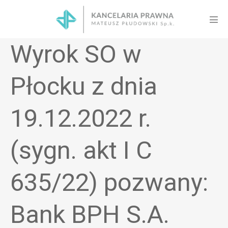
Skip
to
Men
content
Tog
Wyrok SO w
Płocku z dnia
19.12.2022 r.
(sygn. akt I C
635/22) pozwany:
Bank BPH S.A.