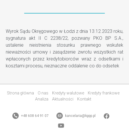
Wyrok Sądu Okręgowego w Łodzi z dnia 13.12.2023 roku,
sygnatura akt II C 2238/22, pozwany PKO BP S.A.,
ustalenie nieistnienia stosunku prawnego wskutek
nieważności umowy i zasądzenie zwrotu wszystkich rat
wpłaconych przez kredytobiorców wraz z odsetkami i
kosztami procesu, nieznaczne oddalenie co do odsetek
Strona główna
O nas
Kredyty walutowe
Kredyty frankowe
Analiza
Aktualności
Kontakt
+48 608 64 91 07
kancelaria@kppp.pl