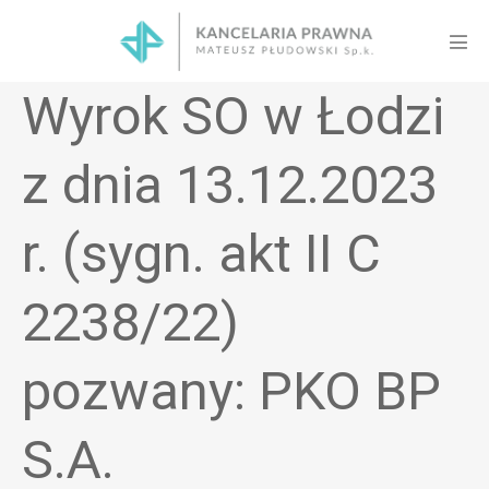
Skip
to
Men
content
Tog
Wyrok SO w Łodzi
z dnia 13.12.2023
r. (sygn. akt II C
2238/22)
pozwany: PKO BP
S.A.