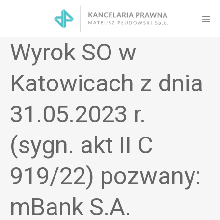
Skip
to
Men
content
Tog
Wyrok SO w
Katowicach z dnia
31.05.2023 r.
(sygn. akt II C
919/22) pozwany:
mBank S.A.