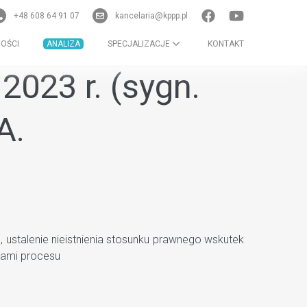
+48 608 64 91 07
kancelaria@kppp.pl
OŚCI
ANALIZA
SPECJALIZACJE
KONTAKT
2023 r. (sygn.
A.
ustalenie nieistnienia stosunku prawnego wskutek
tami procesu