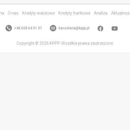
na
O nas
Kredyty walutowe
Kredyty frankowe
Analiza
Aktualnoś
+48 608 64 91 07
kancelaria@kppp.pl
Copyright © 2026 KPPP. Wszelkie prawa zastrzeżone.