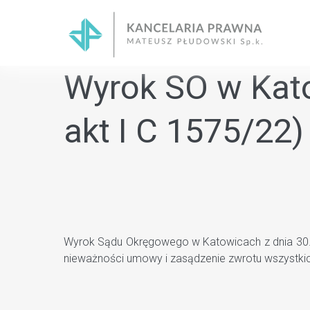
Skip
to
content
Wyrok SO w Kato
akt I C 1575/22
Wyrok Sądu Okręgowego w Katowicach z dnia 30.10
nieważności umowy i zasądzenie zwrotu wszystkic