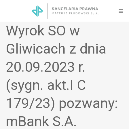
Skip
to
Men
content
Tog
Wyrok SO w
Gliwicach z dnia
20.09.2023 r.
(sygn. akt.I C
179/23) pozwany:
mBank S.A.