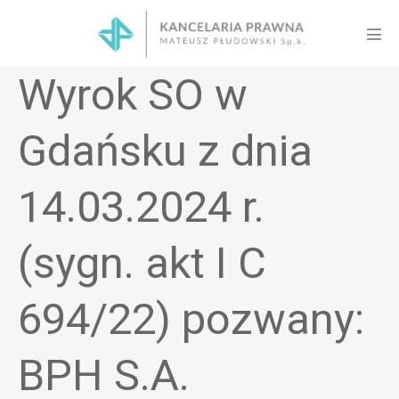
Skip
to
Men
content
Tog
Wyrok SO w
Gdańsku z dnia
14.03.2024 r.
(sygn. akt I C
694/22) pozwany:
BPH S.A.