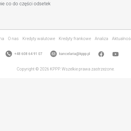
nie co do części odsetek
na
O nas
Kredyty walutowe
Kredyty frankowe
Analiza
Aktualnoś
+48 608 64 91 07
kancelaria@kppp.pl
Copyright © 2026 KPPP. Wszelkie prawa zastrzeżone.