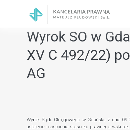
Skip
to
content
Wyrok SO w Gdańs
XV C 492/22) po
AG
Wyrok Sądu Okręgowego w Gdańsku z dnia 09.02.
ustalenie nieistnienia stosunku prawnego wsku