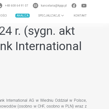
+48 608 64 91 07
kancelaria@kppp.pl
OŚCI
ANALIZA
SPECJALIZACJE
KONTAKT
 r. (sygn. akt
nk International
k International AG w Wiedniu Oddział w Polsce,
ez powodów (osobno w CHF, osobno w PLN) wraz z