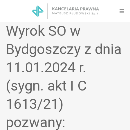
Skip
to
Men
content
Tog
Wyrok SO w
Bydgoszczy z dnia
11.01.2024 r.
(sygn. akt I C
1613/21)
pozwany: