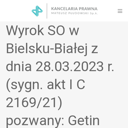
Skip
to
Men
content
Tog
Wyrok SO w
Bielsku-Białej z
dnia 28.03.2023 r.
(sygn. akt I C
2169/21)
pozwany: Getin