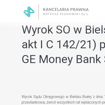
Skip
to
content
Wyrok SO w Biels
akt I C 142/21)
GE Money Bank 
Wyrok Sądu Okręgowego w Bielsku Białej z dnia 1
przesłankowa, zwrot wszystkich rat wpłaconych p