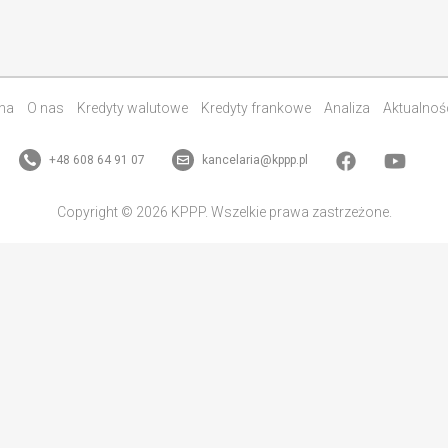
na
O nas
Kredyty walutowe
Kredyty frankowe
Analiza
Aktualnoś
+48 608 64 91 07
kancelaria@kppp.pl
Copyright © 2026 KPPP. Wszelkie prawa zastrzeżone.