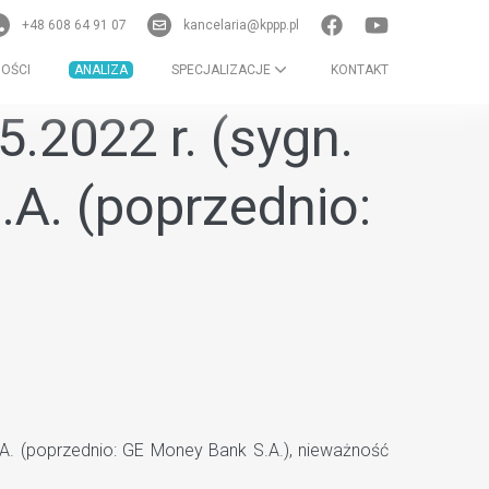
+48 608 64 91 07
kancelaria@kppp.pl
OŚCI
ANALIZA
SPECJALIZACJE
KONTAKT
5.2022 r. (sygn.
.A. (poprzednio:
.A. (poprzednio: GE Money Bank S.A.), nieważność