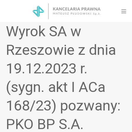
Skip
to
Men
content
Tog
Wyrok SA w
Rzeszowie z dnia
19.12.2023 r.
(sygn. akt I ACa
168/23) pozwany:
PKO BP S.A.