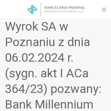
Skip
to
Men
content
Tog
Wyrok SA w
Poznaniu z dnia
06.02.2024 r.
(sygn. akt I ACa
364/23) pozwany:
Bank Millennium