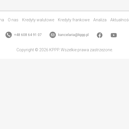
na
O nas
Kredyty walutowe
Kredyty frankowe
Analiza
Aktualnoś
+48 608 64 91 07
kancelaria@kppp.pl
Copyright © 2026 KPPP. Wszelkie prawa zastrzeżone.