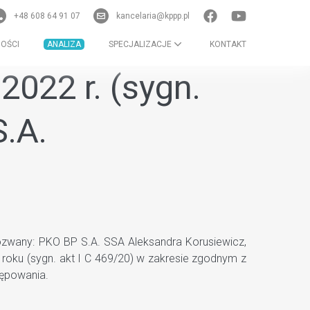
+48 608 64 91 07
kancelaria@kppp.pl
OŚCI
ANALIZA
SPECJALIZACJE
KONTAKT
022 r. (sygn.
.A.
zwany: PKO BP S.A. SSA Aleksandra Korusiewicz,
oku (sygn. akt I C 469/20) w zakresie zgodnym z
ępowania.