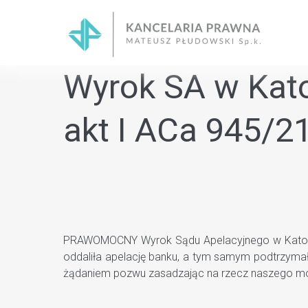
Skip
to
content
Wyrok SA w Kato
akt I ACa 945/2
PRAWOMOCNY Wyrok Sądu Apelacyjnego w Katowica
oddaliła apelację banku, a tym samym podtrzyma
żądaniem pozwu zasadzając na rzecz naszego mo