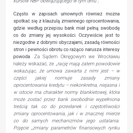
kursów NBP obwiązującego w tym dniu”;
Często w zapisach umownych również można
spotkać się z klauzulą zmiennego oprocentowania,
gdzie według przepisu bank miał pełną swobodę
co do zmiany jej wysokości.
Oczywiście jest to
niezgodne z dobrymi obyczajami, zasadą równości
stron i pewności obrotu co rażąco narusza interesy
powoda
. Za Sądem Okręgowym we Wrocławiu
należy wskazać, że
„rację mają zatem powodowie
wskazując, że umowa zawarta z nimi jest – w
części jakiej normuje zasady zmiany
oprocentowania kredytu – niekonkretna, niejasna i
w istocie ma charakter normy blankietowej, która
może zostać przez bank swobodnie wypełniona
treścią tak co do przesłanek i częstotliwości
zmiany oprocentowania, jak i w znacznej mierze
co do samych mechanizmów jego ustalania.
Pojęcie „zmiany parametrów finansowych rynku