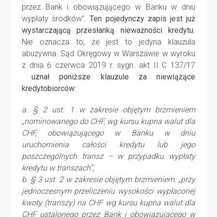
przez Bank i obowiązującego w Banku w dniu
wypłaty środków”.
Ten pojedynczy zapis jest już
wystarczającą przesłanką nieważności kredytu
.
Nie oznacza to, że jest to jedyna klauzula
abuzywna. Sąd Okręgowy w Warszawie w wyroku
z dnia 6 czerwca 2019 r. sygn. akt II C 137/17
uznał poniższe klauzule za niewiążące
kredytobiorców
:
a. § 2 ust. 1 w zakresie objętym brzmieniem
„nominowanego do CHF, wg kursu kupna walut dla
CHF, obowiązującego w Banku w dniu
uruchomienia całości kredytu lub jego
poszczególnych transz – w przypadku wypłaty
kredytu w transzach”,
b. § 3 ust. 2 w zakresie objętym brzmieniem: „przy
jednoczesnym przeliczeniu wysokości wypłaconej
kwoty (transzy) na CHF wg kursu kupna walut dla
CHF ustalonego przez Bank i obowiązującego w