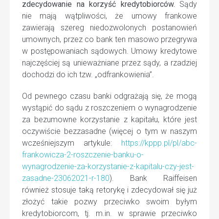
zdecydowanie na korzyść kredytobiorców.
Sądy
nie mają wątpliwości, że umowy frankowe
zawierają szereg niedozwolonych postanowień
umownych, przez co bank ten masowo przegrywa
w postępowaniach sądowych. Umowy kredytowe
najczęściej są unieważniane przez sądy, a rzadziej
dochodzi do ich tzw. „odfrankowienia”.
Od pewnego czasu banki odgrażają się, że mogą
wystąpić do sądu z roszczeniem o wynagrodzenie
za bezumowne korzystanie z kapitału, które jest
oczywiście bezzasadne (więcej o tym w naszym
wcześniejszym artykule:
https://kppp.pl/pl/abc-
frankowicza-2-roszczenie-banku-o-
wynagrodzenie-za-korzystanie-z-kapitalu-czy-jest-
zasadne-23062021-r-180
). Bank Raiffeisen
również stosuje taką retorykę i zdecydował się już
złożyć takie pozwy przeciwko swoim byłym
kredytobiorcom, tj. m.in. w sprawie przeciwko