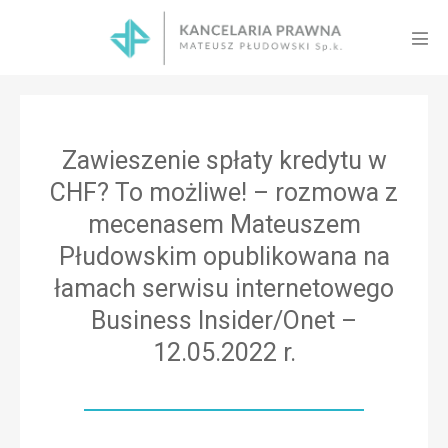
Skip
to
Men
content
Tog
Zawieszenie spłaty kredytu w
CHF? To możliwe! – rozmowa z
mecenasem Mateuszem
Płudowskim opublikowana na
łamach serwisu internetowego
Business Insider/Onet –
12.05.2022 r.