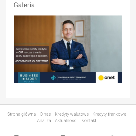
Galeria
Strona główna
O nas
Kredyty walutowe
Kredyty frankowe
Analiza
Aktualności
Kontakt