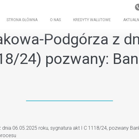
STRONA GŁÓWNA
O NAS
KREDYTY WALUTOWE
AKTUALN
akowa-Podgórza z dni
1118/24) pozwany: Ba
ia 06.05.2025 roku, sygnatura akt I C 1118/24, pozwany Bank 
 procesu