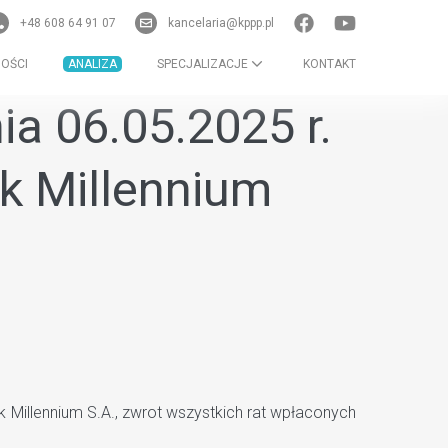
+48 608 64 91 07
kancelaria@kppp.pl
OŚCI
ANALIZA
SPECJALIZACJE
KONTAKT
a 06.05.2025 r.
nk Millennium
Millennium S.A., zwrot wszystkich rat wpłaconych