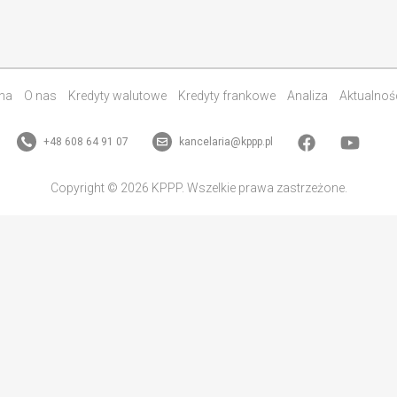
na
O nas
Kredyty walutowe
Kredyty frankowe
Analiza
Aktualnoś
+48 608 64 91 07
kancelaria@kppp.pl
Copyright © 2026 KPPP. Wszelkie prawa zastrzeżone.