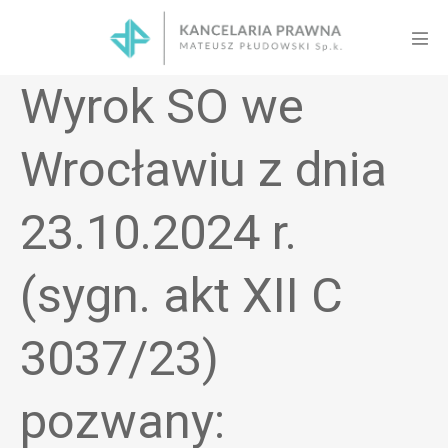
Skip
to
Men
content
Tog
Wyrok SO we
Wrocławiu z dnia
23.10.2024 r.
(sygn. akt XII C
3037/23)
pozwany: