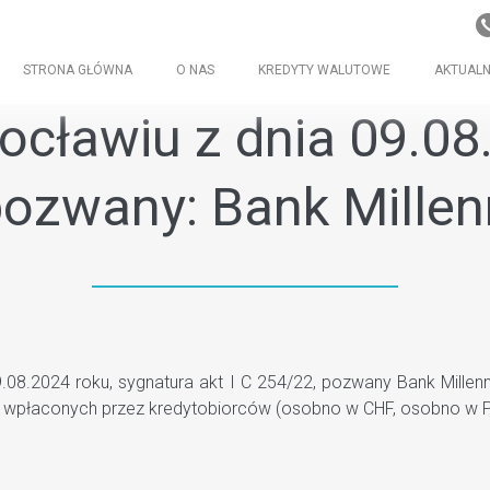
STRONA GŁÓWNA
O NAS
KREDYTY WALUTOWE
AKTUALN
cławiu z dnia 09.08.
 pozwany: Bank Millen
.2024 roku, sygnatura akt I C 254/22, pozwany Bank Millenniu
t wpłaconych przez kredytobiorców (osobno w CHF, osobno w P