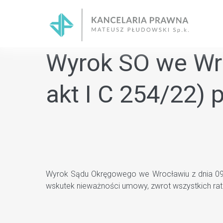
Skip
to
content
Wyrok SO we Wro
akt I C 254/22)
Wyrok Sądu Okręgowego we Wrocławiu z dnia 09.08
wskutek nieważności umowy, zwrot wszystkich ra