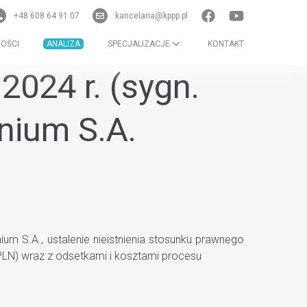
+48 608 64 91 07
kancelaria@kppp.pl
OŚCI
ANALIZA
SPECJALIZACJE
KONTAKT
2024 r. (sygn.
nium S.A.
m S.A., ustalenie nieistnienia stosunku prawnego
LN) wraz z odsetkami i kosztami procesu