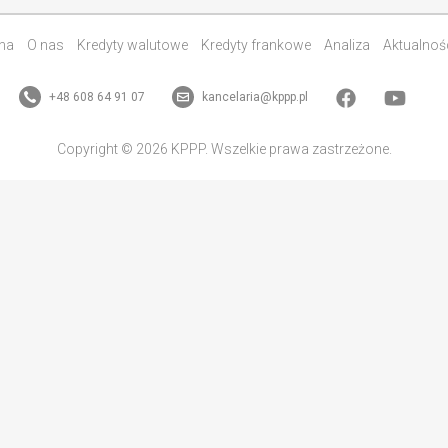
na
O nas
Kredyty walutowe
Kredyty frankowe
Analiza
Aktualnoś
+48 608 64 91 07
kancelaria@kppp.pl
Copyright © 2026 KPPP. Wszelkie prawa zastrzeżone.