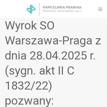
Skip
to
Men
content
Tog
Wyrok SO
Warszawa-Praga z
dnia 28.04.2025 r.
(sygn. akt II C
1832/22)
pozwany: