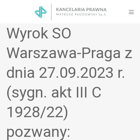
Skip
to
Men
content
Tog
Wyrok SO
Warszawa-Praga z
dnia 27.09.2023 r.
(sygn. akt III C
1928/22)
pozwany: