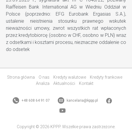
Raiffeisen Bank International AG w Wiedniu Oddział w
Polsce (poprzednio: EFG Eurobank Ergasias S.A.),
ustalenie nieistnienia stosunku prawnego wskutek
nieważności umowy, zwrot wszystkich rat wpłaconych
przez kredytobiorcę (osobno w CHF, osobno w PLN) wraz
z odsetkami i kosztami procesu, nieznaczne oddalenie co
do odsetek
Strona główna
O nas
Kredyty walutowe
Kredyty frankowe
Analiza
Aktualności
Kontakt
+48 608 64 91 07
kancelaria@kppp.pl
Copyright © 2026 KPPP. Wszelkie prawa zastrzeżone.