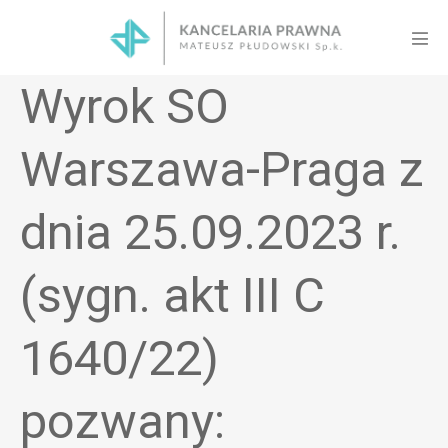
Skip
to
Men
content
Tog
Wyrok SO
Warszawa-Praga z
dnia 25.09.2023 r.
(sygn. akt III C
1640/22)
pozwany: