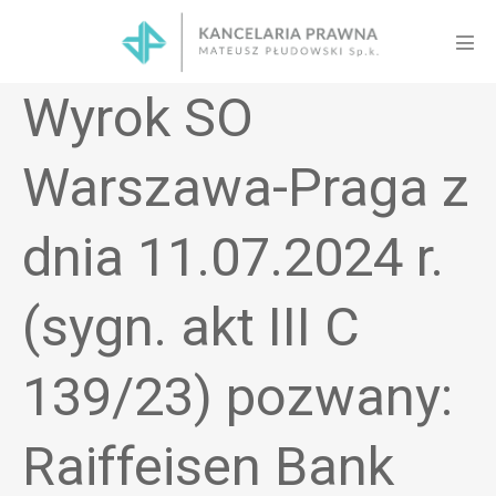
Skip
to
Men
content
Tog
Wyrok SO
Warszawa-Praga z
dnia 11.07.2024 r.
(sygn. akt III C
139/23) pozwany:
Raiffeisen Bank