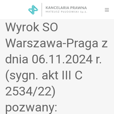
Skip
to
Men
content
Tog
Wyrok SO
Warszawa-Praga z
dnia 06.11.2024 r.
(sygn. akt III C
2534/22)
pozwany: