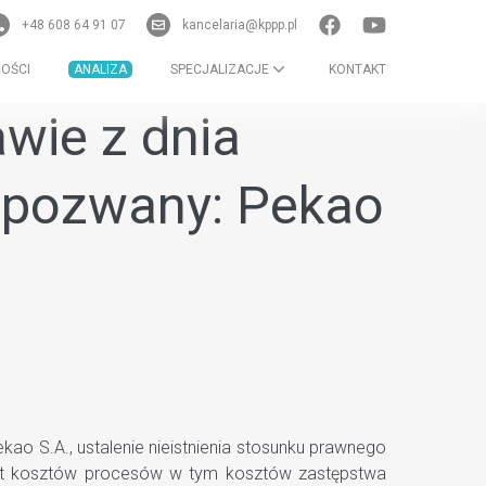
+48 608 64 91 07
kancelaria@kppp.pl
OŚCI
ANALIZA
SPECJALIZACJE
KONTAKT
wie z dnia
4) pozwany: Pekao
o S.A., ustalenie nieistnienia stosunku prawnego
rot kosztów procesów w tym kosztów zastępstwa