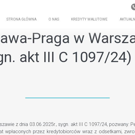
STRONA GŁÓWNA
O NAS
KREDYTY WALUTOWE
AKTUALN
awa-Praga w Warsza
gn. akt III C 1097/2
e z dnia 03.06.2025r., sygn. akt III C 1097/24, pozwany: Peka
rat wpłaconych przez kredytobiorców wraz z odsetkami, zw