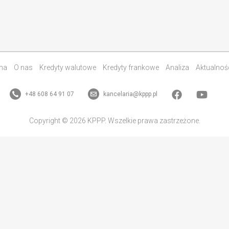
na
O nas
Kredyty walutowe
Kredyty frankowe
Analiza
Aktualnoś
+48 608 64 91 07
kancelaria@kppp.pl
Copyright © 2026 KPPP. Wszelkie prawa zastrzeżone.