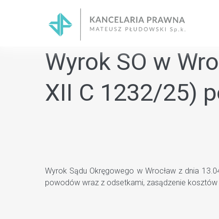
Skip
to
content
Wyrok SO w Wroc
XII C 1232/25) 
Wyrok Sądu Okręgowego w Wrocław z dnia 13.04.2
powodów wraz z odsetkami, zasądzenie kosztów 