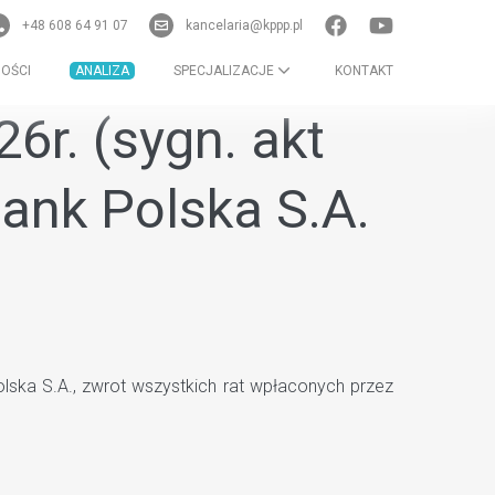
+48 608 64 91 07
kancelaria@kppp.pl
OŚCI
ANALIZA
SPECJALIZACJE
KONTAKT
6r. (sygn. akt
ank Polska S.A.
ska S.A., zwrot wszystkich rat wpłaconych przez