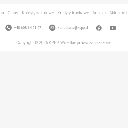
na
O nas
Kredyty walutowe
Kredyty frankowe
Analiza
Aktualnoś
+48 608 64 91 07
kancelaria@kppp.pl
Copyright © 2026 KPPP. Wszelkie prawa zastrzeżone.