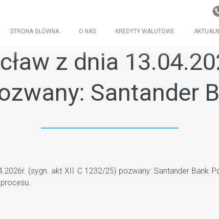
STRONA GŁÓWNA
O NAS
KREDYTY WALUTOWE
AKTUALN
ław z dnia 13.04.202
pozwany: Santander B
026r. (sygn. akt XII C 1232/25) pozwany: Santander Bank Pol
procesu.