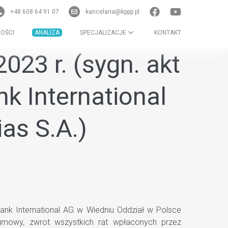
+48 608 64 91 07
kancelaria@kppp.pl
OŚCI
ANALIZA
SPECJALIZACJE
KONTAKT
23 r. (sygn. akt
nk International
as S.A.)
ank International AG w Wiedniu Oddział w Polsce
i umowy, zwrot wszystkich rat wpłaconych przez