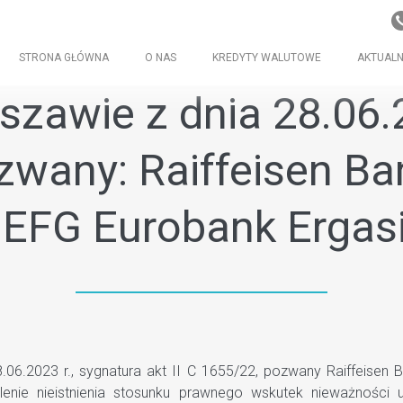
STRONA GŁÓWNA
O NAS
KREDYTY WALUTOWE
AKTUALN
zawie z dnia 28.06.20
zwany: Raiffeisen Ba
 EFG Eurobank Ergasi
.2023 r., sygnatura akt II C 1655/22, pozwany Raiffeisen B
alenie nieistnienia stosunku prawnego wskutek nieważnośc