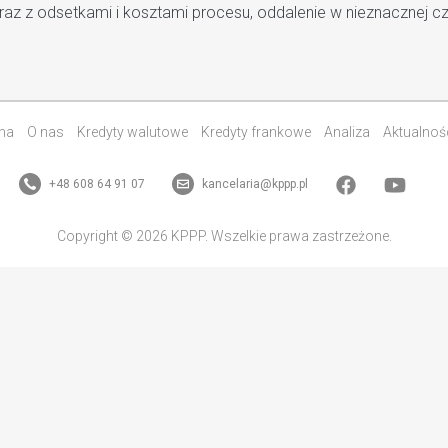
z z odsetkami i kosztami procesu, oddalenie w nieznacznej c
na
O nas
Kredyty walutowe
Kredyty frankowe
Analiza
Aktualnoś
+48 608 64 91 07
kancelaria@kppp.pl
Copyright © 2026 KPPP. Wszelkie prawa zastrzeżone.