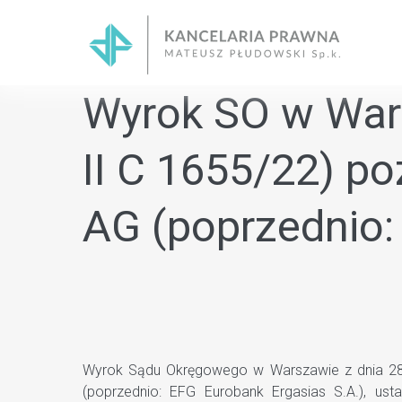
Skip
to
content
Wyrok SO w Wars
II C 1655/22) po
AG (poprzednio:
Wyrok Sądu Okręgowego w Warszawie z dnia 28.06
(poprzednio: EFG Eurobank Ergasias S.A.), ust