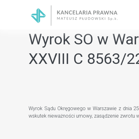
Skip
to
content
Wyrok SO w Wars
XXVIII C 8563/2
Wyrok Sądu Okręgowego w Warszawie z dnia 25.04
wskutek nieważności umowy, zasądzenie zwrotu w