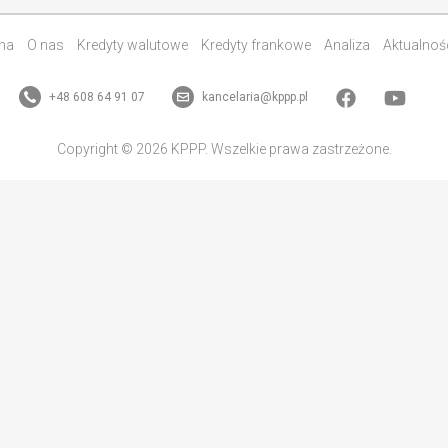
na
O nas
Kredyty walutowe
Kredyty frankowe
Analiza
Aktualnoś
+48 608 64 91 07
kancelaria@kppp.pl
Copyright © 2026 KPPP. Wszelkie prawa zastrzeżone.