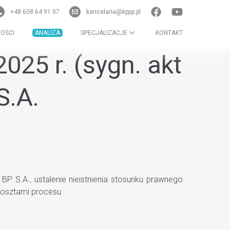
+48 608 64 91 07
kancelaria@kppp.pl
OŚCI
ANALIZA
SPECJALIZACJE
KONTAKT
25 r. (sygn. akt
S.A.
 S.A., ustalenie nieistnienia stosunku prawnego
kosztami procesu