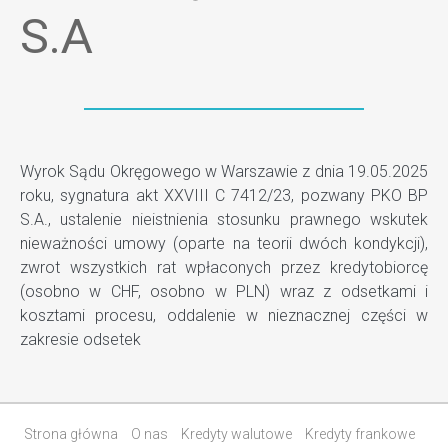
S.A
Wyrok Sądu Okręgowego w Warszawie z dnia 19.05.2025
roku, sygnatura akt XXVIII C 7412/23, pozwany PKO BP
S.A., ustalenie nieistnienia stosunku prawnego wskutek
nieważności umowy (oparte na teorii dwóch kondykcji),
zwrot wszystkich rat wpłaconych przez kredytobiorcę
(osobno w CHF, osobno w PLN) wraz z odsetkami i
kosztami procesu, oddalenie w nieznacznej części w
zakresie odsetek
Strona główna
O nas
Kredyty walutowe
Kredyty frankowe