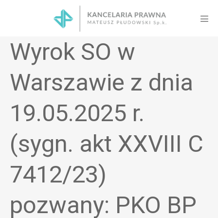
Skip
to
Men
content
Tog
Wyrok SO w
Warszawie z dnia
19.05.2025 r.
(sygn. akt XXVIII C
7412/23)
pozwany: PKO BP