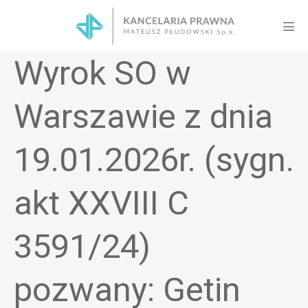
Skip
to
Men
content
Tog
Wyrok SO w
Warszawie z dnia
19.01.2026r. (sygn.
akt XXVIII C
3591/24)
pozwany: Getin