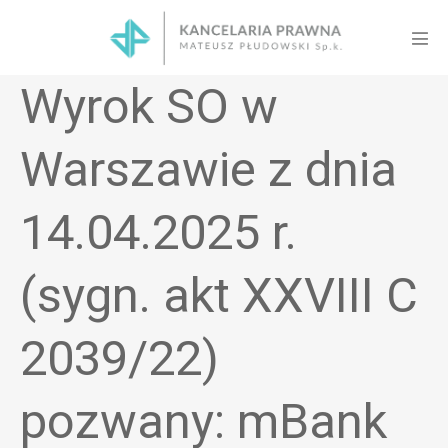
Skip
to
Men
content
Tog
Wyrok SO w
Warszawie z dnia
14.04.2025 r.
(sygn. akt XXVIII C
2039/22)
pozwany: mBank