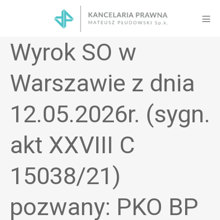
Skip
to
Men
content
Tog
Wyrok SO w
Warszawie z dnia
12.05.2026r. (sygn.
akt XXVIII C
15038/21)
pozwany: PKO BP